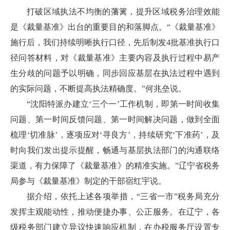
打破区域执法不均衡的藩篱，提升区域税务治理效能
是《裁量基准》出台的重要目的和落脚点。“《裁量基准》
施行后，我们持续明晰执行口径，先后制发4批基准执行口
径问答材料，对《裁量基准》主要内容及执行过程中易产
生分歧的问题予以明确，同步回应基层在执法过程中遇到
的实际问题，不断提高执法精确度。”何兆垒说。
“沈阳特派办建立‘三个一’工作机制，即第一时间收集
问题、第一时间反馈问题、第一时间解决问题，做到全面
梳理‘切准脉’，逐项应对‘寻良方’，持续研究‘下准药’，及
时向我们发出提示提醒，畅通与基层执法部门的沟通联络
渠道，有力保障了《裁量基准》的精准实施。”辽宁省税务
局参与《裁量基准》制定的干部宿红宇说。
据介绍，依托上述各项举措，“三省一市”税务局充分
发挥主观能动性，推动便捷办事、公正服务。在辽宁，各
级税务部门建立异议快速响应机制，在办税服务厅设置专