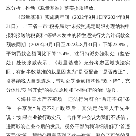
应分析，推动《裁量基准》落实提质增效。
《裁量基准》实施两年间（2022年9月1日至2024年8月
31日），“三省一市”税务局对“未按照规定期限办理纳税申
报和报送纳税资料”等经常发生的轻微违法行为合计罚款金
额较同期（2020年9月1日至2022年8月31日）下降23.8%，
平均罚款金额同比下降15.4%。沈阳特派办法制处（监管
处）处长张威表示，《裁量基准》充分考虑区域执法实
际，有超半数基准的裁量因素为“是否配合”“是否改正”，
引导纳税人自觉遵从，带动处罚金额结构性“双下降”，充
分体现“罚当其责”的执法原则和“不唯罚”的治理意图。
长海县某水产养殖场一违法行为符合“首违不罚”条
件，在享受“首违不罚”政策后，其法定代表人于先生
说：“如果企业被行政处罚，合作客户会认为我们不诚信，
进而影响企业今后的发展。税务干部为我详细讲解了‘首违
不罚’政策，帮助公司享受到了这一政策，避免了可能的风