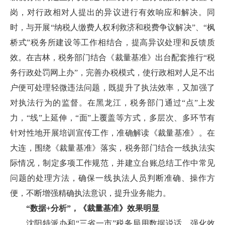
岗，对行政相对人提出的异议进行有效响应和解决。同
时，与开展“纳税人缴费人权利救济和税费争议解决”、“枫
桥式”税务所建设等工作相结合，提高异议处理和反馈质
效。在吉林，税务部门结合《裁量基准》出台配套推行“税
务行政处罚网上办”，完善办税模式，使行政相对人足不出
户便可处理轻微违法问题，既提升了执法效率，又加强了
对执法行为的监督。在黑龙江，税务部门通过“点”上发
力，“线”上延伸，“面”上覆盖等方式，多层次、多环节有
针对性地开展培训宣传工作，准确解读《裁量基准》。在
大连，围绕《裁量基准》落实，税务部门结合一线执法实
际情况，制定多项工作规范，并建立台账总结工作中常见
问题的处理方法，确保一线执法人员判断准确、操作方
便，不断增强精确执法意识，提升业务能力。
“数据+分析”，《裁量基准》效果明显
沈阳特派办和“三省一市”税务局用数据说话，强化效