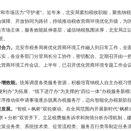
”和市场活力“守护者”。近年来，北安局紧扣税收职能，聚焦纳
为保障、开放协同为路径，持续推动税收营商环境优化升级，为
市场主体，服务效能延伸基层，诚信纳税氛围浓厚，北安局正以“
景。
聚合力。
北安市税务局将优化营商环境工作融入到日常工作，全
落实，各业务部门分管局长分工协作，密切配合。定期召开由一
化营商环境工作会议。上半年，已召开优化营商环境专题工作会议
务增效能。
统筹调度各类服务资源，积极培育纳税人自主办税习惯
助便利办”为拓展、“线下进厅办”为支撑的“四位一体”办税服务新
有序推动依申请事项逐步脱离办税服务厅，迈向智能化办税新阶
促发展。
“智税＋枫桥”双轮驱动。在全局范围内开展新时代“枫桥
求＋分析”双管齐下。立足税费服务诉求和舆情分析办理机制，
政策业务类、系统技术类、征管流程类、服务言行类等制定任务清