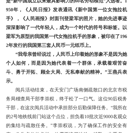
是“新中国成立以来最具影响力的60名劳动模范”入选者。1
950年，《人民日报》发表通讯《新中国第一位女拖拉机
手》，《人民画报》封面刊登梁军的照片，她的先进事迹
深深影响了一代年轻人，成为一个时代的符号和标签。以
梁军为原型的我国第一代女拖拉机手的形象，被印在了196
2年发行的我国第三套人民币一元纸币上。
“我母亲曾经说过，人民币上印着她的形象不是因为她
个人如何，而是因为她代表着一个群体，承载着艰苦奋
斗、勇于开拓、顾全大局、无私奉献的精神。”王燕兵表
示。
阅兵活动结束，在天安门广场南侧疏散口的北京市税
务局稽查局干部李崇权，终于松了一口气。这位90后税务
干部，在这次阅兵活动中承担部分后勤保障任务。“我所在
的2号地铁线前门站这个点位，担负着10批次近9000名观众
的集结与疏散任务。”李崇权说，为了确保工作的安全有