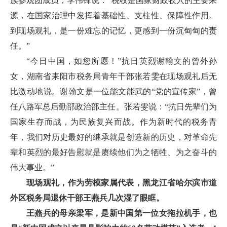
族参观团成员，李伟锋说：“税收是国家财政收入的主要来
源，在国家治理中发挥着基础性、支柱性、保障性作用。
到现场观礼，是一份难忘的记忆，更感到一份沉甸甸的责
任。”
“今日中国，如您所愿！”抗日英烈谢翰文的曾外孙
女，湖南省耒阳市税务局青年干部张若雯在现场观礼后无
比激动地说。谢翰文是一位能文能武的“党的宣传家”，曾
任八路军总后勤部政治部主任。张若雯说：“抗日先辈们为
国家生存而战，为民族复兴而战。作为新时代的税务青
年，我们对历史最好的继承就是创造新的历史，对革命先
辈和英烈的最好告慰就是赓续他们为之牺牲、为之奋斗的
伟大事业。”
现场观礼，作为劳模家属代表，黑龙江省哈尔滨市道
外区税务局退休干部王燕兵几次湿了眼眶。
王燕兵的母亲梁军，是新中国第一位女拖拉机手，也