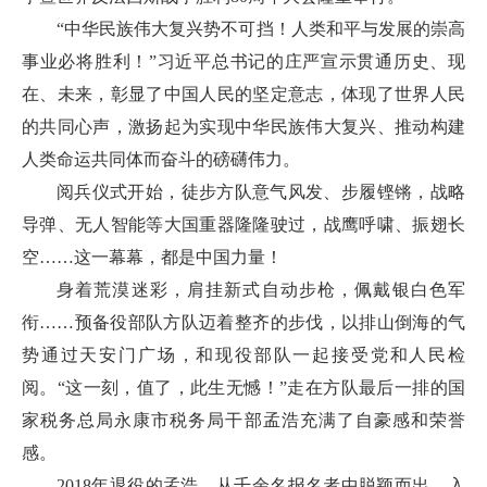
“中华民族伟大复兴势不可挡！人类和平与发展的崇高
事业必将胜利！”习近平总书记的庄严宣示贯通历史、现
在、未来，彰显了中国人民的坚定意志，体现了世界人民
的共同心声，激扬起为实现中华民族伟大复兴、推动构建
人类命运共同体而奋斗的磅礴伟力。
阅兵仪式开始，徒步方队意气风发、步履铿锵，战略
导弹、无人智能等大国重器隆隆驶过，战鹰呼啸、振翅长
空……这一幕幕，都是中国力量！
身着荒漠迷彩，肩挂新式自动步枪，佩戴银白色军
衔……预备役部队方队迈着整齐的步伐，以排山倒海的气
势通过天安门广场，和现役部队一起接受党和人民检
阅。“这一刻，值了，此生无憾！”走在方队最后一排的国
家税务总局永康市税务局干部孟浩充满了自豪感和荣誉
感。
2018年退役的孟浩，从千余名报名者中脱颖而出，入