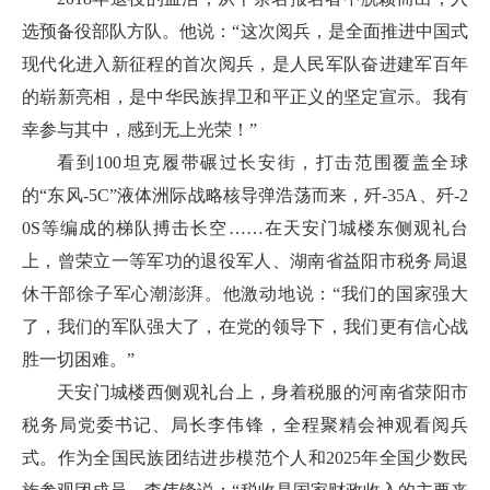
选预备役部队方队。他说：“这次阅兵，是全面推进中国式
现代化进入新征程的首次阅兵，是人民军队奋进建军百年
的崭新亮相，是中华民族捍卫和平正义的坚定宣示。我有
幸参与其中，感到无上光荣！”
看到100坦克履带碾过长安街，打击范围覆盖全球
的“东风-5C”液体洲际战略核导弹浩荡而来，歼-35A、歼-2
0S等编成的梯队搏击长空……在天安门城楼东侧观礼台
上，曾荣立一等军功的退役军人、湖南省益阳市税务局退
休干部徐子军心潮澎湃。他激动地说：“我们的国家强大
了，我们的军队强大了，在党的领导下，我们更有信心战
胜一切困难。”
天安门城楼西侧观礼台上，身着税服的河南省荥阳市
税务局党委书记、局长李伟锋，全程聚精会神观看阅兵
式。作为全国民族团结进步模范个人和2025年全国少数民