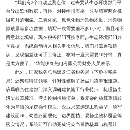
“我们有2个自动监测点位，过去要从生态环境部门平
台导出监测数据，再逐一对接申报表格，分别填写两台机
组每月的烟尘、二氧化硫、氮氧化物污染物浓度、污染物
排放量等多项数据，填写一次需要差不多1小时，而且稍不
留意就会填错。现在税务部门可按季同步生态环境部门共
享数据，系统自动填入相关申报信息，我们只需逐项确
认，发现偏差还可手工修正，核对一遍只需要10分钟，真
是太方便了。”华能伊春热电有限公司财务人员表示。
此外，国家税务总局黑龙江省税务局（下称省税务
局）还聚焦特殊领域，针对性破解了扬尘污染申报难题。
该局联合住建部门深入调研建筑施工行业特点，梳理扬尘
污染核算标准、污染控制措施清单，将复杂的核算逻辑转
化为简洁的系统操作模块。企业只需选定工程类型、填写
建筑面积，勾选路面硬化、边界围挡、易扬尘物料覆盖等
落实情况，系统即可自动完成污染当量数核算与税额计