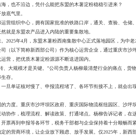
沿海，也不沿边，凭什么能把东盟的木薯淀粉稳稳引进来？
开放底气里。
和运营组织中心，拥有国家批准的铁路口岸，通关、查验、仓储
天然就是东盟农产品进入内陆的重要集散地。
。2025年4月，东盟木薯粉西南集散中心正式落地园区，为中
公司（以下简称新西部公司）作为核心运营企业，通过重庆市沙坪
化运营，把优质木薯淀粉源源不断送进国内。
转、大规模才是关键。”公司负责人杨柳最清楚行业的痛点，货
够生存。
，一旦单证核对慢了、申报流程堵了、各环节衔接不上，就会出
同的力度。重庆市沙坪坝区政府、重庆国际物流枢纽园区、沙坪
联动协作，梳理流程、解读政策、打通堵点。杨柳告诉记者，在
、开票再到申报等各环节，税务干部都与企业保持着十分顺畅而
定的营商环境，让企业放下顾虑、放手发展。仅2025年，新西