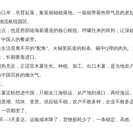
路口岸，吊臂起落，集装箱稳稳落地。一箱箱带着热带气息的老
物流枢纽园区。
起点，也是西部陆海新通道的核心枢纽。呼啸往来的班列，让深
了中国人的餐桌旁。
生活里离不开的“配角”。火锅里筋道的粉条、碗中Q弹的肉丸
大，长期要靠进口。
雨热充足，正适宜木薯生长。种植、加工、出口木薯，是当地农
着中国百姓的烟火气。
走。
木薯淀粉想进中国，只能走江海联运。从产地到港口，再经海运、
易受潮、结块、变质。供应链不稳，农户不敢多种，企业不敢多
，一切都变了。
2天—3天直达。运输成本降了，货物损耗少了，一条稳定、高效