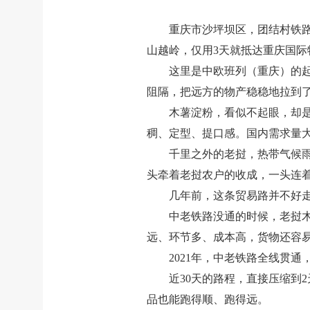
重庆市沙坪坝区，团结村铁
山越岭，仅用3天就抵达重庆国际
这里是中欧班列（重庆）的
阻隔，把远方的物产稳稳地拉到
木薯淀粉，看似不起眼，却是
稠、定型、提口感。国内需求量
千里之外的老挝，热带气候
头牵着老挝农户的收成，一头连
几年前，这条贸易路并不好
中老铁路没通的时候，老挝
远、环节多、成本高，货物还容
2021年，中老铁路全线贯通
近30天的路程，直接压缩到
品也能跑得顺、跑得远。