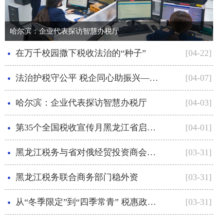
哈尔滨：企业代表探访智慧办税厅
在万千校园撒下税收法治的“种子”
[04-22]
法治护税守公平 税企同心助振兴——黑龙江省第...
[04-07]
哈尔滨：企业代表探访智慧办税厅
[04-03]
第35个全国税收宣传月黑龙江省启动仪式在哈尔...
[04-01]
黑龙江税务与省对俄经贸投资商会开展常态化合作
[03-31]
黑龙江税务联合商务部门稳外资
[03-31]
从“冬季限定”到“四季常青” 税惠政策助力冰...
[03-31]