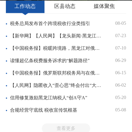
工作动态
区县动态
媒体聚焦
08-05
税务总局发布首个跨境税收行业类指引
07-23
【新华网】【人民网】【龙头新闻·黑龙江日报】【学习强国】上半...
07-10
【中国税务报】税暖跨境路，黑龙江对俄贸易越做越红火
06-29
读懂超亿条税费服务诉求的“解题路径”
06-15
【中国税务报】俄罗斯联邦税务局与在俄中资企业对话会举行
06-02
【人民网】隐匿收入“歪心思”终会付出“大代价”
05-20
信用修复激励黑龙江纳税人“创A守A”
05-08
合规经营守底线 税收宣传筑根基
查看更多